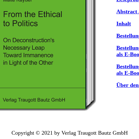
Abstract 
Inhalt
Bestellun
Bestellun
als E-Bo
Bestellun
als E-Boo
Über den
Copyright © 2021 by Verlag Traugott Bautz GmbH