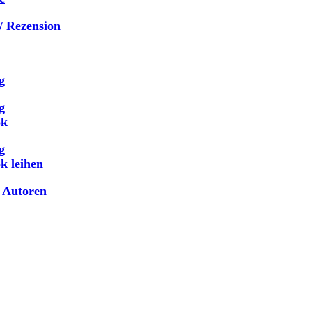
/ Rezension
g
g
ok
g
k leihen
 Autoren