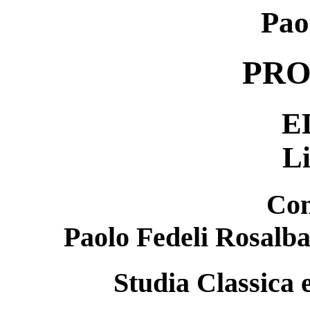
Pao
PRO
E
L
Com
Paolo Fedeli Rosalb
Studia Classica 