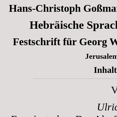
Hans-Christoph Goßmann
Hebräische Sprac
Festschrift für Georg
Jerusalem
Inhalt
V
Ulri