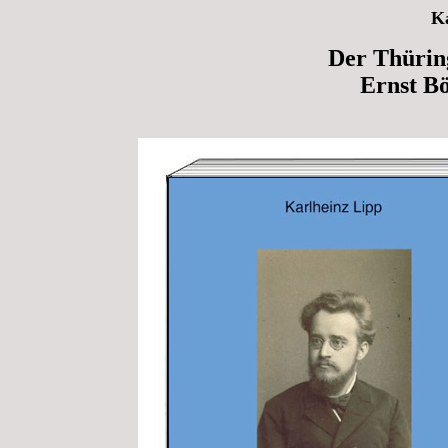
Ka
Der Thürin
Ernst B