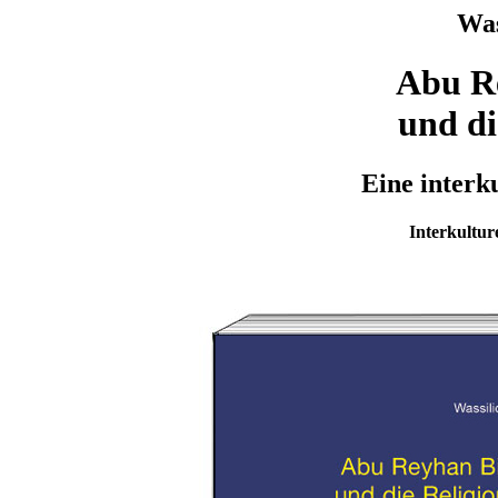
Was
Abu R
und di
Eine interk
Interkultur